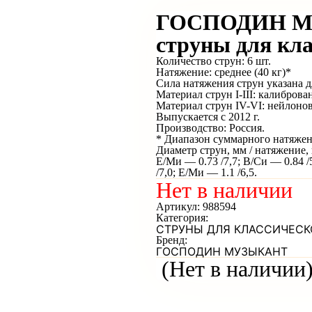
ГОСПОДИН М
струны для кл
Количество струн: 6 шт.
Натяжение: среднее (40 кг)*
Сила натяжения струн указана 
Материал струн I-III: калибров
Материал струн IV-VI: нейлоно
Выпускается с 2012 г.
Производство: Россия.
* Диапазон суммарного натяжени
Диаметр струн, мм / натяжение, 
Е/Ми — 0.73 /7,7; B/Си — 0.84 /5
/7,0; Е/Ми — 1.1 /6,5.
Нет в наличии
Артикул:
988594
Категория:
СТРУНЫ ДЛЯ КЛАССИЧЕСК
Бренд:
ГОСПОДИН МУЗЫКАНТ
(Нет в наличии