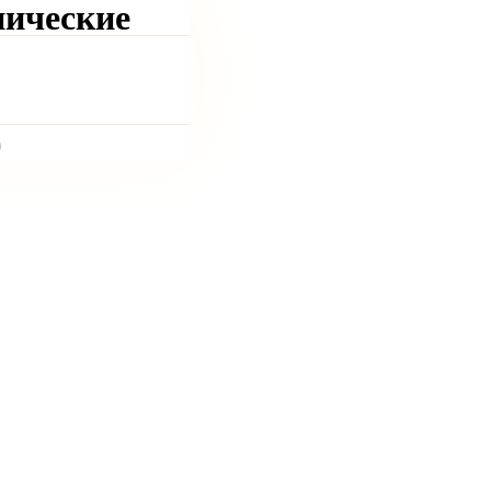
ические
)