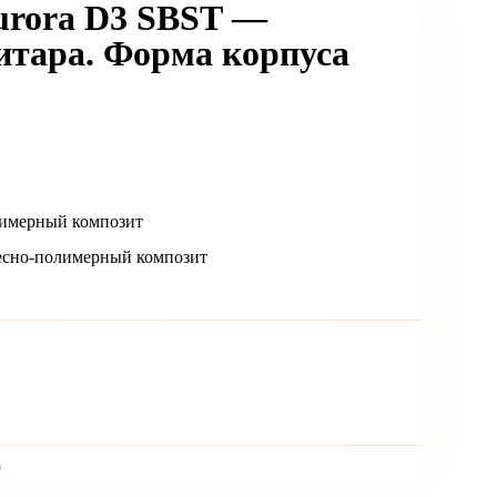
ora D3 SBST —
итара. Форма корпуса
лимерный композит
весно-полимерный композит
)