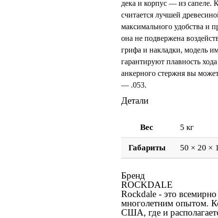
дека и корпус — из сапеле.
считается лучшей древесино
максимального удобства и п
она не подвержена воздейст
грифа и накладки, модель и
гарантируют плавность хода
анкерного стержня вы может
— .053.
Детали
Вес
5 кг
Габариты
50 × 20 × 
Бренд
ROCKDALE
Rockdale - это всемирн
многолетним опытом. Ко
США, где и располагает