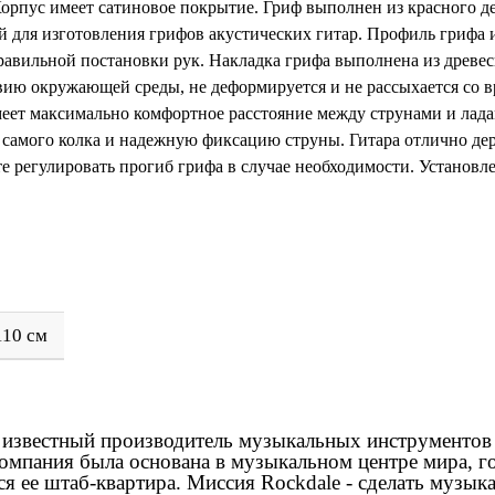
 Корпус имеет сатиновое покрытие. Гриф выполнен из красного д
й для изготовления грифов акустических гитар. Профиль грифа 
равильной постановки рук. Накладка грифа выполнена из древе
вию окружающей среды, не деформируется и не рассыхается со в
меет максимально комфортное расстояние между струнами и лад
 самого колка и надежную фиксацию струны. Гитара отлично д
е регулировать прогиб грифа в случае необходимости. Установле
110 см
о известный производитель музыкальных инструментов 
мпания была основана в музыкальном центре мира, г
ся ее штаб-квартира. Миссия Rockdale - сделать музы