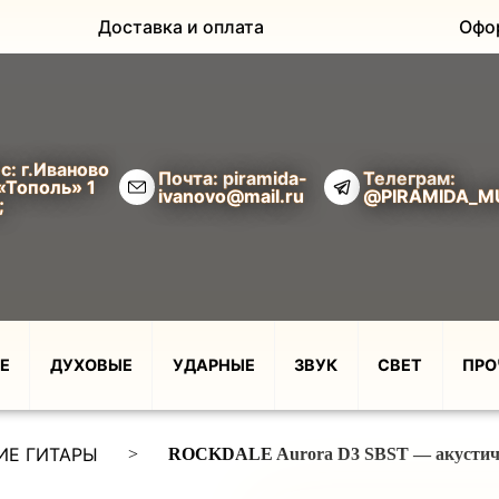
Доставка и оплата
Офо
с: г.Иваново
Почта: piramida-
Телеграм:
«Тополь» 1
ivanovo@mail.ru
@PIRAMIDA_M
;
Е
ДУХОВЫЕ
УДАРНЫЕ
ЗВУК
СВЕТ
ПРО
ИЕ ГИТАРЫ
>
ROCKDALE Aurora D3 SBST — акустичес