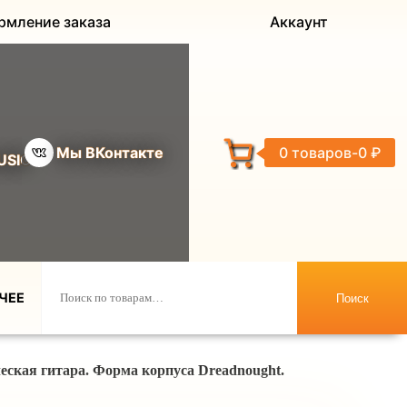
рмление заказа
Аккаунт
Мы ВКонтакте
0 товаров
0 ₽
USIC
ЧЕЕ
Поиск
кая гитара. Форма корпуса Dreadnought.