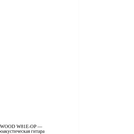
WOOD W81E-OP —
роакустическая гитара