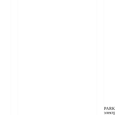
PARK
элект