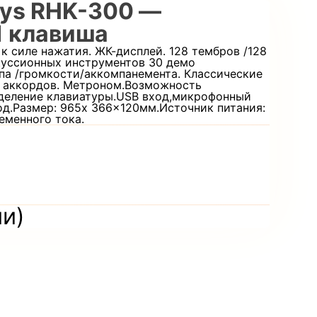
ys RHK-300 —
1 клавиша
к силе нажатия. ЖК-дисплей. 128 тембров /128
куссионных инструментов 30 демо
па /громкости/аккомпанемента. Классические
 аккордов. Метроном.Возможность
деление клавиатуры.USB вход,микрофонный
од.Размер: 965x 366×120мм.Источник питания:
ременного тока.
и
ии)