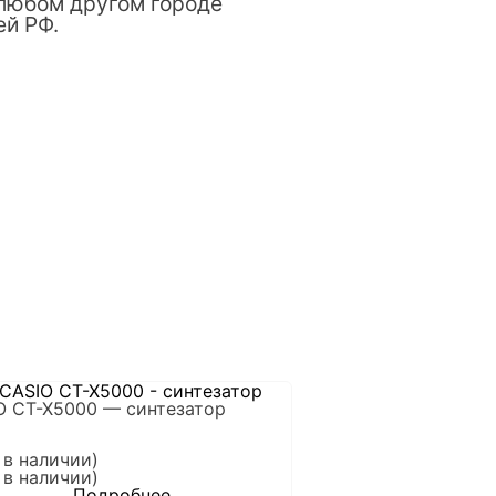
 любом другом городе
ей РФ.
O CT-X5000 — синтезатор
 в наличии)
 в наличии)
Подробнее