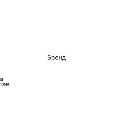
Бренд
нд
лома