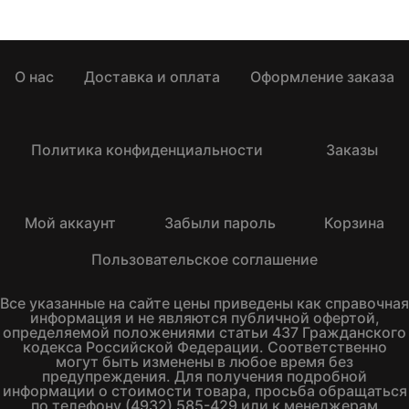
О нас
Доставка и оплата
Оформление заказа
Политика конфиденциальности
Заказы
Мой аккаунт
Забыли пароль
Корзина
Пользовательское соглашение
Все указанные на сайте цены приведены как справочная
информация и не являются публичной офертой,
определяемой положениями статьи 437 Гражданского
кодекса Российской Федерации. Соответственно
могут быть изменены в любое время без
предупреждения. Для получения подробной
информации о стоимости товара, просьба обращаться
по телефону (4932) 585-429 или к менеджерам