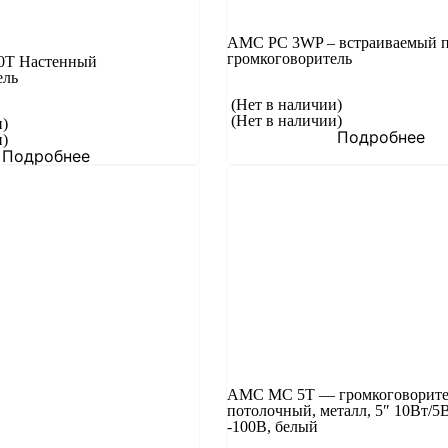
AMC PC 3WP – встраиваемый 
громкоговоритель
T Настенный
ель
(Нет в наличии)
(Нет в наличии)
и)
Подробнее
и)
Подробнее
AMC MC 5T — громкоговорите
потолочный, металл, 5″ 10Вт/5
-100В, белый