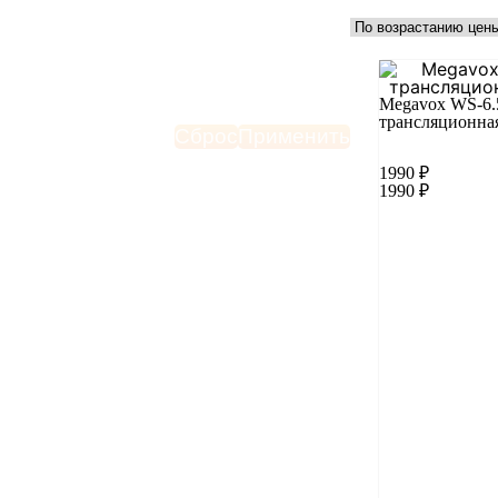
Megavox WS-6
трансляционна
Сброс
Применить
1990
₽
1990
₽