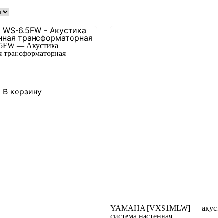
.5FW — Акустика
я трансформаторная
В корзину
YAMAHA [VXS1MLW] — акуст
система настенная