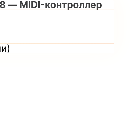
8 — MIDI-контроллер
и
ии)