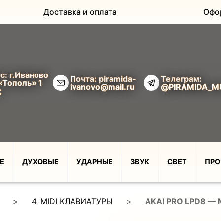
Доставка и оплата
Офо
с: г.Иваново
Почта: piramida-
Телеграм:
«Тополь» 1
ivanovo@mail.ru
@PIRAMIDA_M
;
Е
ДУХОВЫЕ
УДАРНЫЕ
ЗВУК
СВЕТ
ПРО
>
4. MIDI КЛАВИАТУРЫ
>
AKAI PRO LPD8 — 