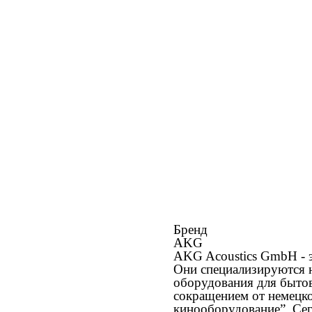
Бренд
AKG
AKG Acoustics GmbH - э
Они специализируются н
оборудования для бытов
сокращением от немецког
кинооборудование”. Сего