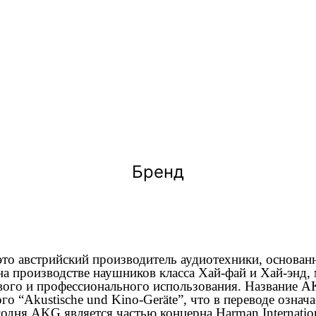
Бренд
то австрийский производитель аудиотехники, основанн
а производстве наушников класса Хай-фай и Хай-энд,
ого и профессионального использования. Название A
о “Akustische und Kino-Geräte”, что в переводе означ
дня AKG является частью концерна Harman Internationa