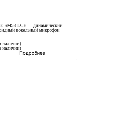
E SM58-LCE — динамический
оидный вокальный микрофон
в наличии)
в наличии)
Подробнее