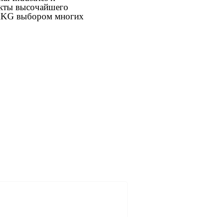
укты высочайшего
 AKG выбором многих