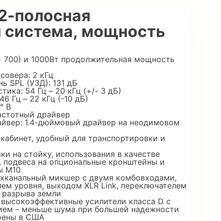
 2-полосная
 система, мощность
 + 700) и 1000Вт продолжительная мощность
совера: 2 кГц
 SPL (УЗД): 131 дБ
ика: 54 Гц – 20 кГц (+/- 3 дБ)
6 Гц – 22 кГц (-10 дБ)
° В
астотный драйвер
йвер: 1.4-дюймовый драйвер на неодимовом
кабинет, удобный для транспортировки и
и на стойку, использования в качестве
, подвеса на опциональные кронштейны и
ы M10
хканальный микшер с двумя комбовходами,
ем уровня, выходом XLR Link, переключателем
й разрыва земли
высокоэффективные усилители класса D с
ием – меньше шума при большей надежности
оены в США