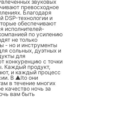
 увлеченных звуковых
ечивают превосходное
плениях. Благодаря
й DSP-технологии и
которые обеспечивают
ля исполнителей-
 компанией по усилению
дят не только
ы - но и инструменты
ля сольных, дуэтных и
дукты для
ют конкуренцию с точки
ы. Каждый продукт,
ают, и каждый процесс
ии. В ▲lto они
ам в течение многих
е качество ночь за
очь вам быть