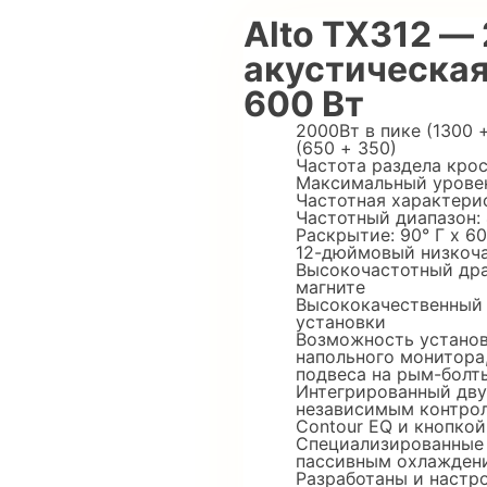
Alto TX312 —
акустическая
600 Вт
2000Вт в пике (1300
(650 + 350)
Частота раздела крос
Максимальный уровень
Частотная характерист
Частотный диапазон: 4
Раскрытие: 90° Г x 60
12-дюймовый низкоч
Высокочастотный дра
магните
Высококачественный 
установки
Возможность установк
напольного монитора
подвеса на рым-болт
Интегрированный дву
независимым контрол
Contour EQ и кнопко
Специализированные 
пассивным охлажден
Разработаны и настр