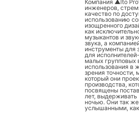
Компания ▲lto Pro
инженеров, стрем
качество по дост
использованию со
изощренного дизай
как исключительно
музыкантов и звук
звука, а компание
инструменты для з
для исполнителей-
малых групповых 
использования в 
зрения точности, 
который они проек
производства, кот
посвящены поставк
лет, выдерживать 
ночью. Они так же
услышанными, как 