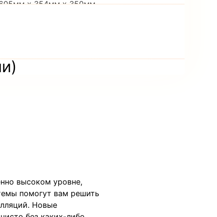
: 605мм x 354мм x 350мм
и
ии)
енно высоком уровне,
темы помогут вам решить
алляций. Новые
чисто без каких-либо