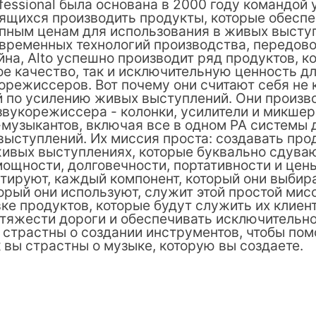
fessional была основана в 2000 году командой
ящихся производить продукты, которые обесп
упным ценам для использования в живых высту
временных технологий производства, передово
на, Alto успешно производит ряд продуктов, 
е качество, так и исключительную ценность д
орежиссеров. Вот почему они считают себя не
й по усилению живых выступлений. Они произво
вукорежиссера - колонки, усилители и микшер
музыкантов, включая все в одном PA системы д
выступлений. Их миссия проста: создавать про
живых выступлениях, которые буквально сдува
мощности, долговечности, портативности и цен
тируют, каждый компонент, который они выбир
орый они используют, служит этой простой мисс
е продуктов, которые будут служить их клиент
тяжести дороги и обеспечивать исключительно
 страстны о создании инструментов, чтобы пом
вы страстны о музыке, которую вы создаете.