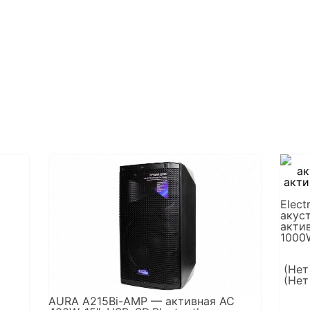
Elect
акуст
актив
1000W
(Нет
(Нет
AURA A215Bi-AMP — активная АС