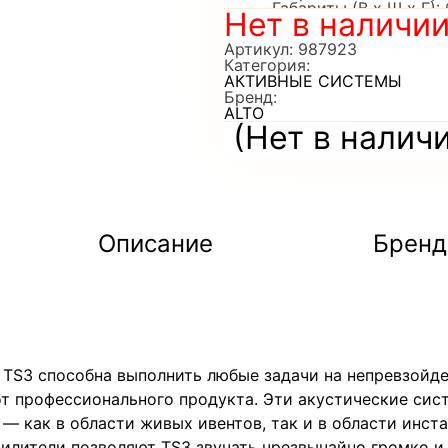
Габариты (В x Ш x Г)
Нет в наличи
Вес: 16.3 кг
Артикул:
987923
Категория:
АКТИВНЫЕ СИСТЕМЫ
Бренд:
ALTO
(Нет в налич
Описание
Бренд
c TS3 способна выполнить любые задачи на непревзойд
т профессионального продукта. Эти акустические сис
— как в области живых ивентов, так и в области инст
силители позволяют TS3 звучать чрезвычайно громко и 