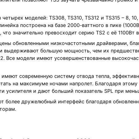
 четырех моделей: TS308, TS310, TS312 и TS315 – 8, 10,
линейка построена на базе 2000-ваттного в пике (100
 что значительно превосходит серию TS2 с её 1100Вт в
ены обновленными низкочастотными драйверами, бла
и выдерживают большую мощность, чем их предшеств
2. Все модели имеют усовершенствованные высокочас
 имеют современную систему отвода тепла, эффектив
тать на максимуме ночами напролет. Благодаря этому
и усилителя и дают больший показатель SPL при мень
ют более дружелюбный интерфейс благодаря обновленн
торам.