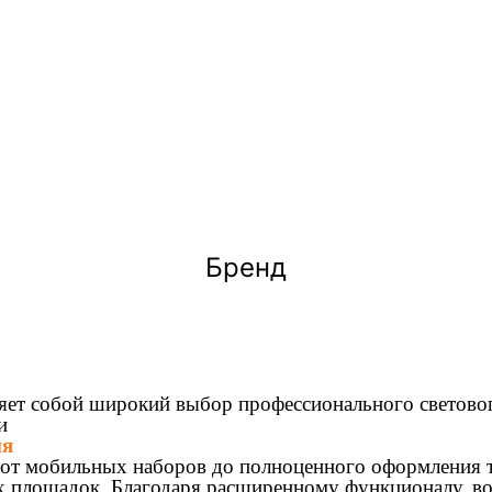
Бренд
яет собой широкий выбор профессионального световог
ти
ия
е, от мобильных наборов до полноценного оформления т
 площадок. Благодаря расширенному функционалу, в