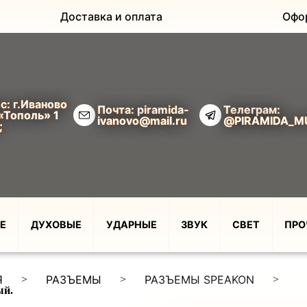
Доставка и оплата
Офо
с: г.Иваново
Почта: piramida-
Телеграм:
«Тополь» 1
ivanovo@mail.ru
@PIRAMIDA_M
;
Е
ДУХОВЫЕ
УДАРНЫЕ
ЗВУК
СВЕТ
ПРО
Я
РАЗЪЕМЫ
РАЗЪЕМЫ SPEAKON
>
>
>
ый.