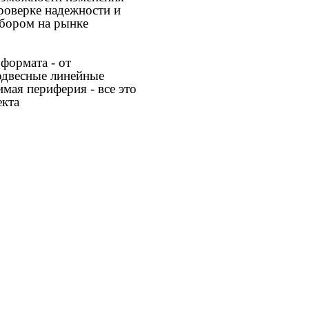
роверке надежности и
бором на рынке
формата - от
одвесные линейные
мая периферия - все это
екта