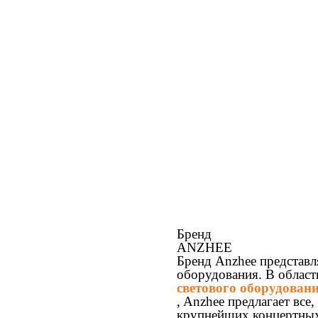
Бренд
ANZHEE
Бренд Anzhee представл
оборудования. В облас
светового оборудован
, Anzhee предлагает вс
крупнейших концертных