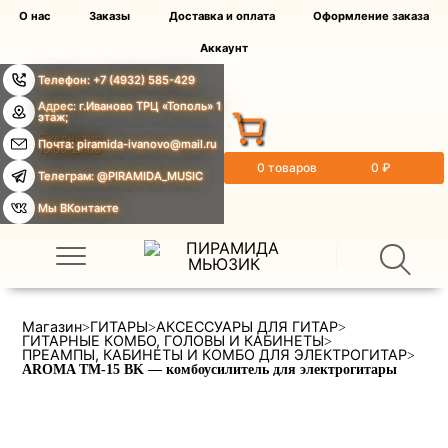
О нас
Заказы
Доставка и оплата
Оформление заказа
Аккаунт
Телефон: +7 (4932) 585-429
Адрес: г.Иваново ТРЦ «Тополь» 1
этаж;
Ежедневно
Почта: piramida-ivanovo@mail.ru
10:00-21:00
0 товаров
0 ₽
Телеграм: @PIRAMIDA_MUSIC
Мы ВКонтакте
Магазин
ГИТАРЫ
АКСЕССУАРЫ ДЛЯ ГИТАР
>
>
>
ГИТАРНЫЕ КОМБО, ГОЛОВЫ И КАБИНЕТЫ
>
ПРЕАМПЫ, КАБИНЕТЫ И КОМБО ДЛЯ ЭЛЕКТРОГИТАР
>
AROMA TM-15 BK — комбоусилитель для электрогитары