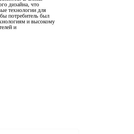
го дизайна, что
вые технологии для
обы потребитель был
ехнологиям и высокому
телей и