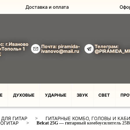
Доставка и оплата
Офо
с: г.Иваново
Почта: piramida-
Телеграм:
«Тополь» 1
ivanovo@mail.ru
@PIRAMIDA_M
;
Е
ДУХОВЫЕ
УДАРНЫЕ
ЗВУК
СВЕТ
ПРО
 ДЛЯ ГИТАР
ГИТАРНЫЕ КОМБО, ГОЛОВЫ И КАБ
>
РОГИТАР
>
Belcat 25G — гитарный комбоусилитель 25В