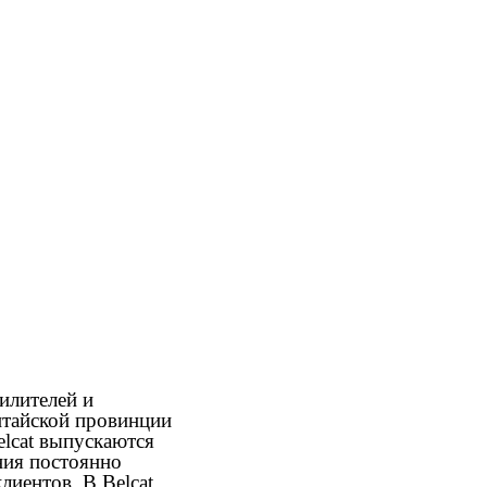
илителей и
итайской провинции
elcat выпускаются
ния постоянно
лиентов. В Belcat