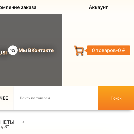
рмление заказа
Аккаунт
Мы ВКонтакте
0 товаров
0 ₽
USIC
ЧЕЕ
Поиск
ИНЕТЫ
>
т, 8″