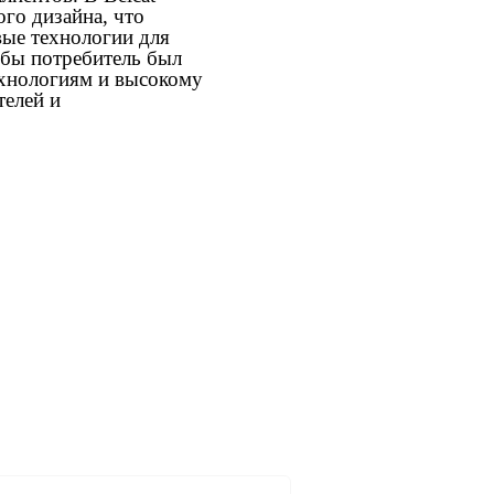
го дизайна, что
вые технологии для
обы потребитель был
ехнологиям и высокому
телей и