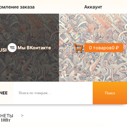
рмление заказа
Аккаунт
Мы ВКонтакте
0 товаров
0 ₽
USIC
ЧЕЕ
Поиск
ИНЕТЫ
>
 10Вт