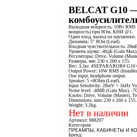
BELCAT G10 —
комбоусилитель
Выходная мощность: 10Вт RMS 
мощность) при 8Ом, КНИ @1.
Один вход, выход на наушники.
Динамик: 5″ 8Ом (Lead).
Входная чувствительность: 28м
Уровень шума: -40дБ (Gain Max),
Регуляторы: Drive, Volume (Master
Размеры, мм: 230 х 260 х 155.
Вес: 3.2кг. #SEPARAROR# G10 Gu
Output Power: 10W RMS (Installe
One input, headphone output.
Speaker: 5 «8Ohm (Lead).
Input Sensitivity: 28mV = 1kHz 
Noise level: -40dB (Gain Max), -7
Knobs: Drive, Volume (Master), Tr
Dimensions, mm: 230 x 260 x 155.
Weight: 3.2kg.
Нет в наличии
Артикул:
988207
Категория:
ПРЕАМПЫ, КАБИНЕТЫ И К
Бренд: