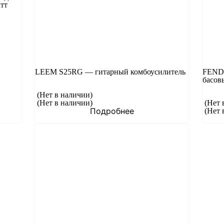
тт
LEEM S25RG — гитарный комбоусилитель
FEND
басов
(Нет в наличии)
(Нет в наличии)
(Нет 
Подробнее
(Нет 