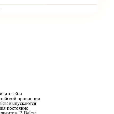
)
илителей и
итайской провинции
elcat выпускаются
ния постоянно
лиентов. В Belcat