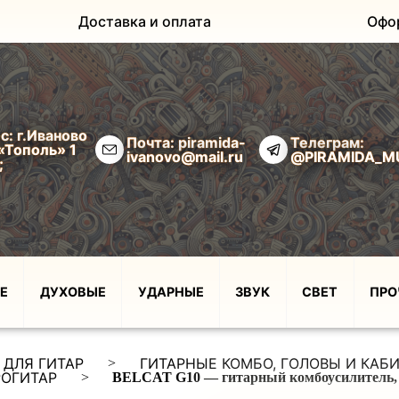
Доставка и оплата
Офо
с: г.Иваново
Почта: piramida-
Телеграм:
«Тополь» 1
ivanovo@mail.ru
@PIRAMIDA_M
;
Е
ДУХОВЫЕ
УДАРНЫЕ
ЗВУК
СВЕТ
ПРО
 ДЛЯ ГИТАР
ГИТАРНЫЕ КОМБО, ГОЛОВЫ И КАБ
>
РОГИТАР
>
BELCAT G10 — гитарный комбоусилитель,