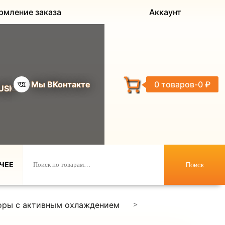
рмление заказа
Аккаунт
Мы ВКонтакте
0 товаров
0 ₽
USIC
ЧЕЕ
Поиск
ры с активным охлаждением
>