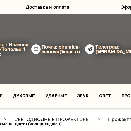
Доставка и оплата
Офо
с: г.Иваново
Почта: piramida-
Телеграм:
«Тополь» 1
ivanovo@mail.ru
@PIRAMIDA_M
;
Е
ДУХОВЫЕ
УДАРНЫЕ
ЗВУК
СВЕТ
ПРО
СВЕТОДИОДНЫЕ ПРОЖЕКТОРЫ
Прожекто
>
>
смены цвета (колорченджер)