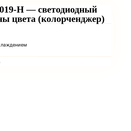
C019-H — светодиодный
ны цвета (колорченджер)
хлаждением
)