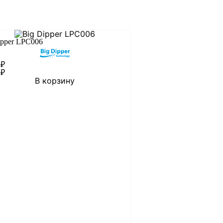
ipper LPC006
0
₽
0
₽
В корзину