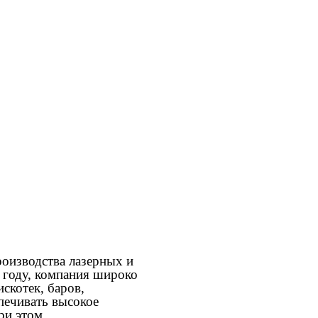
производства лазерных и
 году, компания широко
скотек, баров,
печивать высокое
ри этом