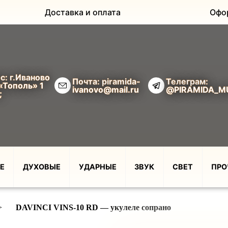
Доставка и оплата
Офо
с: г.Иваново
Почта: piramida-
Телеграм:
«Тополь» 1
ivanovo@mail.ru
@PIRAMIDA_M
;
Е
ДУХОВЫЕ
УДАРНЫЕ
ЗВУК
СВЕТ
ПРО
>
DAVINCI VINS-10 RD — укулеле сопрано