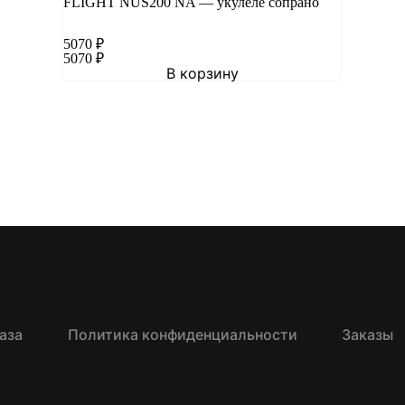
FLIGHT NUS200 NA — укулеле сопрано
5070
₽
5070
₽
В корзину
аза
Политика конфиденциальности
Заказы