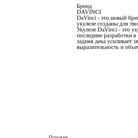
Бренд
DAVINCI
DaVinci - это новый бр
укулеле созданы для тв
Укулеле DaVinci - это у
последние разработки в
задняя дека усиливает з
выразительность и объе
Похожие