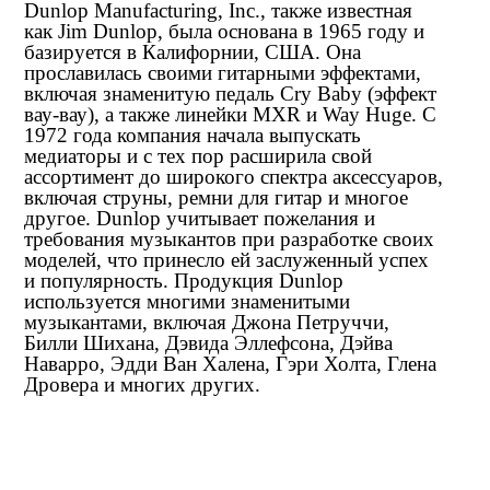
Dunlop Manufacturing, Inc., также известная
как Jim Dunlop, была основана в 1965 году и
базируется в Калифорнии, США. Она
прославилась своими гитарными эффектами,
включая знаменитую педаль Cry Baby (эффект
вау-вау), а также линейки MXR и Way Huge. С
1972 года компания начала выпускать
медиаторы и с тех пор расширила свой
ассортимент до широкого спектра аксессуаров,
включая струны, ремни для гитар и многое
другое. Dunlop учитывает пожелания и
требования музыкантов при разработке своих
моделей, что принесло ей заслуженный успех
и популярность. Продукция Dunlop
используется многими знаменитыми
музыкантами, включая Джона Петруччи,
Билли Шихана, Дэвида Эллефсона, Дэйва
Наварро, Эдди Ван Халена, Гэри Холта, Глена
Дровера и многих других.