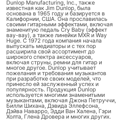
Dunlop Manufacturing, Inc., также
известная как Jim Dunlop, была
основана в 1965 году и базируется в
Калифорнии, США. Она прославилась
своими гитарными эффектами, включая
знаменитую педаль Cry Baby (эффект
вау-вау), а также линейки MXR и Way
Huge. С 1972 года компания начала
выпускать медиаторы и с тех пор
расширила свой ассортимент до
широкого спектра аксессуаров,
включая струны, ремни для гитар и
многое другое. Dunlop учитывает
пожелания и требования музыкантов
при разработке своих моделей, что
принесло ей заслуженный успех и
популярность. Продукция Dunlop
используется многими знаменитыми
музыкантами, включая Джона Петруччи,
Билли Шихана, Дэвида Эллефсона,
Дэйва Наварро, Эдди Ван Халена, Гэри
Холта, Глена Дровера и многих других.