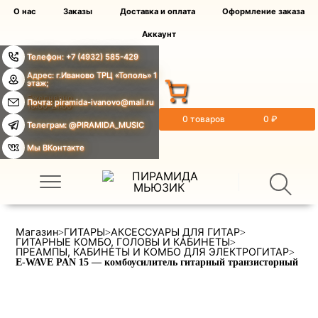
О нас
Заказы
Доставка и оплата
Оформление заказа
Аккаунт
Телефон: +7 (4932) 585-429
Адрес: г.Иваново ТРЦ «Тополь» 1
этаж;
Ежедневно
Почта: piramida-ivanovo@mail.ru
10:00-21:00
0 товаров
0 ₽
Телеграм: @PIRAMIDA_MUSIC
Мы ВКонтакте
Магазин
ГИТАРЫ
АКСЕССУАРЫ ДЛЯ ГИТАР
>
>
>
ГИТАРНЫЕ КОМБО, ГОЛОВЫ И КАБИНЕТЫ
>
ПРЕАМПЫ, КАБИНЕТЫ И КОМБО ДЛЯ ЭЛЕКТРОГИТАР
>
E-WAVE PAN 15 — комбоусилитель гитарный транзисторный