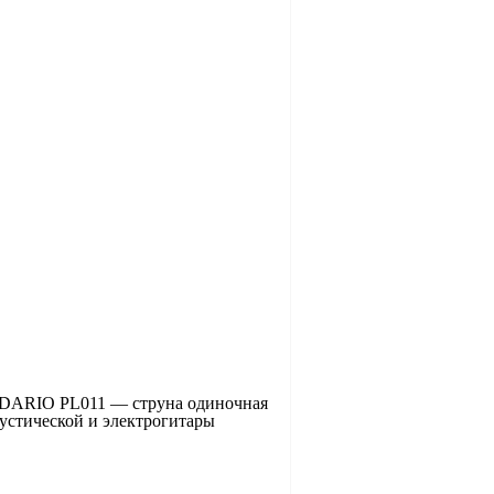
ARIO PL011 — струна одиночная
кустической и электрогитары