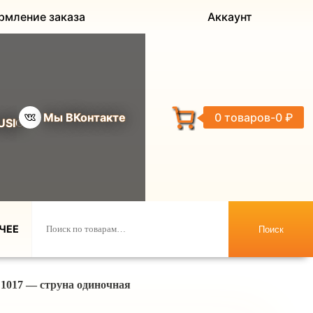
рмление заказа
Аккаунт
Мы ВКонтакте
0 товаров
0 ₽
USIC
ЧЕЕ
Поиск
017 — струна одиночная