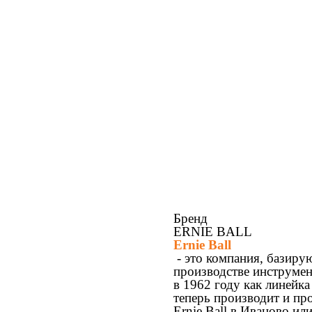
Бренд
ERNIE BALL
Ernie Ball
- это компания, базиру
производстве инструмен
в 1962 году как линейка
теперь производит и про
Ernie Ball в Иваново ил