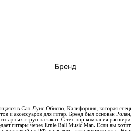
Бренд
ющаяся в Сан-Луис-Обиспо, Калифорния, которая спец
тов и аксессуаров для гитар. Бренд был основан Рол
 гитарных струн на заказ. С тех пор компания расшири
дает гитары через Ernie Ball Music Man. Если вы хот
и с доставкой по РФ, у вас есть такая возможность. Не