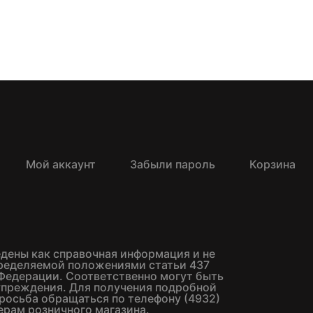
Мой аккаунт
Забыли пароль
Корзина
едены как справочная информация и не
пределяемой положениями статьи 437
Федерации. Соответственно могут быть
упреждения. Для получения подробной
росьба обращаться по телефону (4932)
ерам розничного магазина.