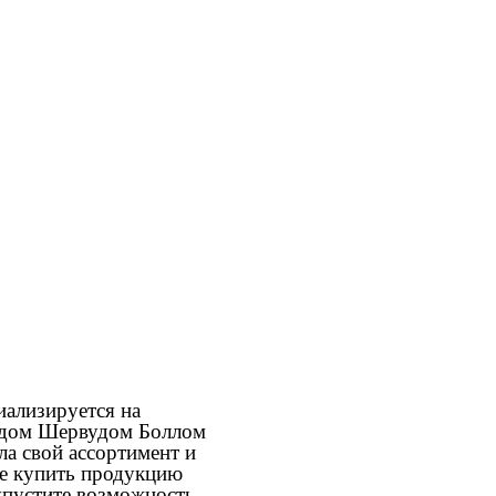
иализируется на
андом Шервудом Боллом
ла свой ассортимент и
ите купить продукцию
 упустите возможность