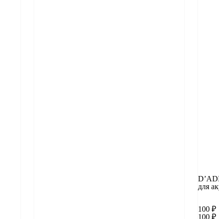
D’ADD
для а
100
₽
100
₽