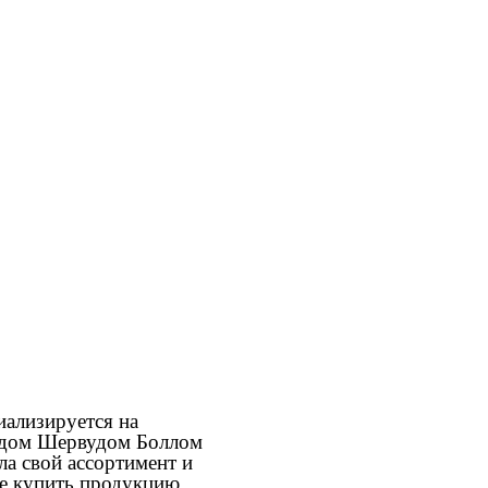
иализируется на
андом Шервудом Боллом
ла свой ассортимент и
ите купить продукцию