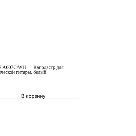
 A007C/WH — Каподастр для
ической гитары, белый
В корзину