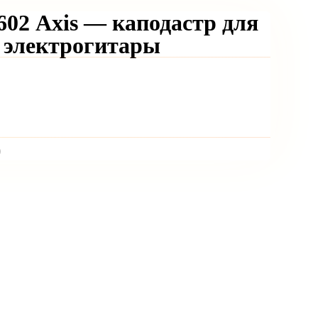
02 Axis — каподастр для
и электрогитары
)