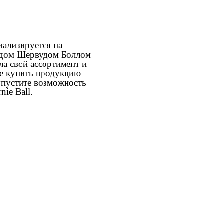
иализируется на
андом Шервудом Боллом
ла свой ассортимент и
ите купить продукцию
 упустите возможность
ie Ball.