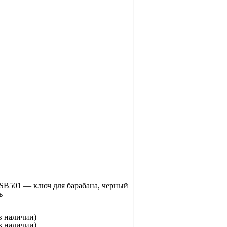
 SB501 — ключ для барабана, черный
ь
в наличии)
в наличии)