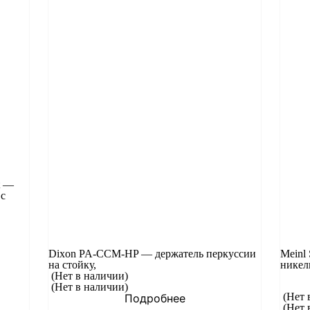
t —
 с
Dixon PA-CCM-HP — держатель перкуссии
Meinl
на стойку,
никел
(Нет в наличии)
(Нет в наличии)
(Нет 
Подробнее
(Нет 