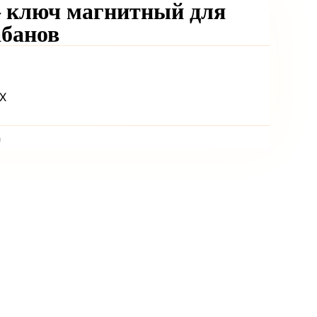
ля
абанов
Х
)