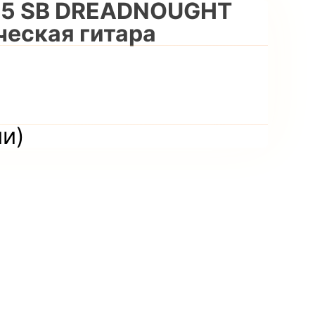
25 SB DREADNOUGHT
еская гитара
и
ии)