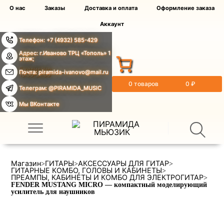
О нас
Заказы
Доставка и оплата
Оформление заказа
Аккаунт
Телефон: +7 (4932) 585-429
Адрес: г.Иваново ТРЦ «Тополь» 1
этаж;
Ежедневно
Почта: piramida-ivanovo@mail.ru
10:00-21:00
0 товаров
0 ₽
Телеграм: @PIRAMIDA_MUSIC
Мы ВКонтакте
Магазин
ГИТАРЫ
АКСЕССУАРЫ ДЛЯ ГИТАР
>
>
>
ГИТАРНЫЕ КОМБО, ГОЛОВЫ И КАБИНЕТЫ
>
ПРЕАМПЫ, КАБИНЕТЫ И КОМБО ДЛЯ ЭЛЕКТРОГИТАР
>
FENDER MUSTANG MICRO — компактный моделирующий
усилитель для наушников