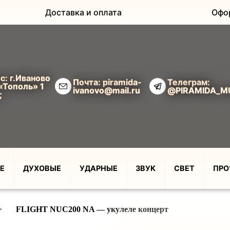
Доставка и оплата
Офо
с: г.Иваново
Почта: piramida-
Телеграм:
«Тополь» 1
ivanovo@mail.ru
@PIRAMIDA_M
;
Е
ДУХОВЫЕ
УДАРНЫЕ
ЗВУК
СВЕТ
ПРО
>
FLIGHT NUC200 NA — укулеле концерт