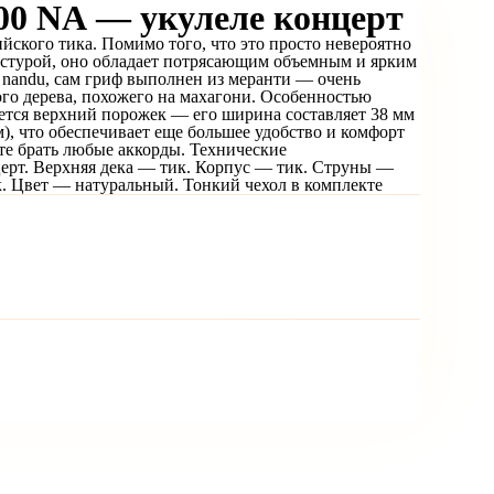
FLIGHT NUC200 NA — укулеле концерт
ийского тика. Помимо того, что это просто невероятно
екстурой, оно обладает потрясающим объемным и ярким
 nandu, сам гриф выполнен из меранти — очень
ого дерева, похожего на махагони. Особенностью
тся верхний порожек — его ширина составляет 38 мм
), что обеспечивает еще большее удобство и комфорт
те брать любые аккорды. Технические
церт. Верхняя дека — тик. Корпус — тик. Струны —
. Цвет — натуральный. Тонкий чехол в комплекте