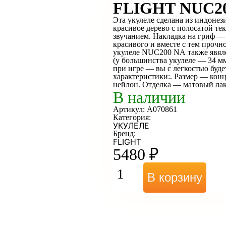
Эта укулеле сделана из индонез
красивое дерево с полосатой т
звучанием. Накладка на гриф —
красивого и вместе с тем прочн
укулеле NUC200 NA также явяле
(у большинства укулеле — 34 мм
при игре — вы с легкостью буде
характеристики:. Размер — кон
нейлон. Отделка — матовый лак
В наличии
Артикул:
A070861
Категория:
УКУЛЕЛЕ
Бренд:
FLIGHT
5480
₽
В корзину