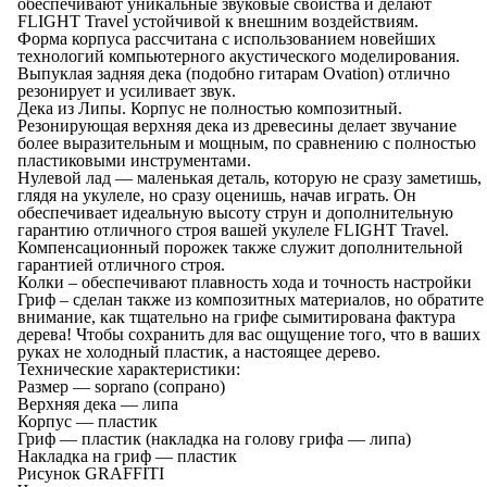
обеспечивают уникальные звуковые свойства и делают
FLIGHT Travel устойчивой к внешним воздействиям.
Форма корпуса рассчитана с использованием новейших
технологий компьютерного акустического моделирования.
Выпуклая задняя дека (подобно гитарам Ovation) отлично
резонирует и усиливает звук.
Дека из Липы. Корпус не полностью композитный.
Резонирующая верхняя дека из древесины делает звучание
более выразительным и мощным, по сравнению с полностью
пластиковыми инструментами.
Нулевой лад — маленькая деталь, которую не сразу заметишь,
глядя на укулеле, но сразу оценишь, начав играть. Он
обеспечивает идеальную высоту струн и дополнительную
гарантию отличного строя вашей укулеле FLIGHT Travel.
Компенсационный порожек также служит дополнительной
гарантией отличного строя.
Колки – обеспечивают плавность хода и точность настройки
Гриф – сделан также из композитных материалов, но обратите
внимание, как тщательно на грифе сымитирована фактура
дерева! Чтобы сохранить для вас ощущение того, что в ваших
руках не холодный пластик, а настоящее дерево.
Технические характеристики:
Размер — soprano (сопрано)
Верхняя дека — липа
Корпус — пластик
Гриф — пластик (накладка на голову грифа — липа)
Накладка на гриф — пластик
Рисунок GRAFFITI