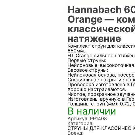
Hannabach 60
Orange — ком
классической
натяжение
Комплект струн для класси
650мм.
НT Orange сильное натяжен
Первые струны:
Нейлоновые, высокоточная 
Басовое струны:
Нейлоновая основа, посере
Специальное покрытие пов
Проволока изготовлена в Г
Хорошо настраиваются.
Чистое, прозрачное звучани
Изготовлены вручную в Гер
Толщины струн (мм): 0.72, 0.8
В наличии
Артикул:
991408
Категория:
СТРУНЫ ДЛЯ КЛАССИЧЕСК
Бренд: