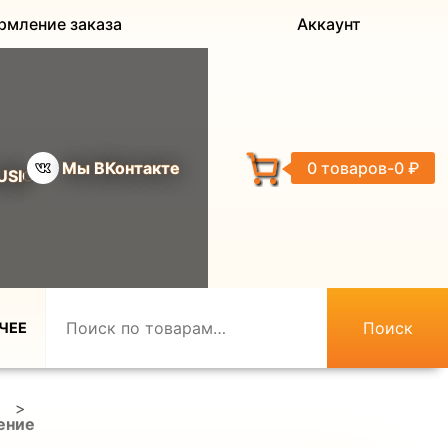
рмление заказа
Аккаунт
Мы ВКонтакте
0 товаров
0 ₽
USIC
Поиск
ЧЕЕ
>
ение