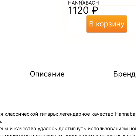
HANNABACH
1120
₽
В корзину
Описание
Бренд
я классической гитары: легендарное качество Hannaba
.
ены и качества удалось достигнуть использованием но
 к минимуму и отказом от производства отдельных стр