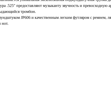
зура .525″ предоставляют музыканту звучность и превосходную 
выдающийся тромбон.
 мундштуком JP606 и качественным легким футляром с ремнем, 
 нот.