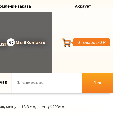
рмление заказа
Аккаунт
Мы ВКонтакте
0 товаров
0 ₽
USIC
ЧЕЕ
Поиск
, мензура 13,3 мм, раструб 203мм.