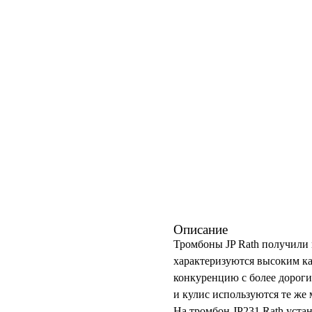
Описание
Тромбоны JP Rath получили 
характеризуются высоким ка
конкуренцию с более дорог
и кулис используются те же 
На тромбон JP231 Rath уста