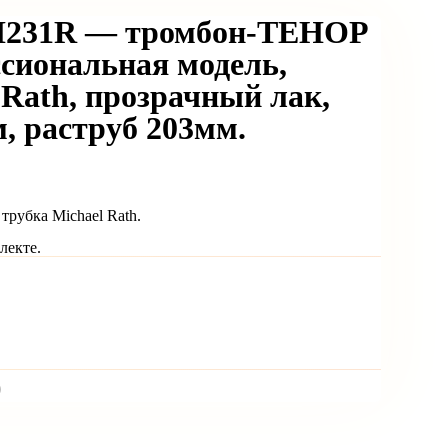
GH231R — тромбон-ТЕНОР
сиональная модель,
 Rath, прозрачный лак,
м, раструб 203мм.
рубка Michael Rath.
лекте.
)