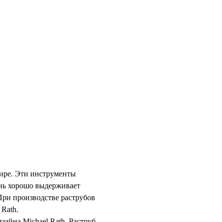
мире. Эти инструменты
ень хорошо выдерживает
ри производстве раструбов
Rath.
айна Michael Rath. Раструб