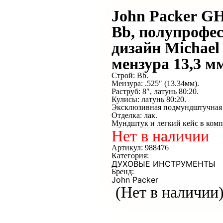
John Packer 
Bb, полупрофес
дизайн Michael
мензура 13,3 м
Строй: Bb.
Мензура: .525″ (13.34мм).
Раструб: 8″, латунь 80:20.
Кулисы: латунь 80:20.
Эксклюзивная подмундштучная т
Отделка: лак.
Мундштук и легкий кейс в комп
Нет в наличии
Артикул:
988476
Категория:
ДУХОВЫЕ ИНСТРУМЕНТЫ
Бренд:
John Packer
(Нет в наличии