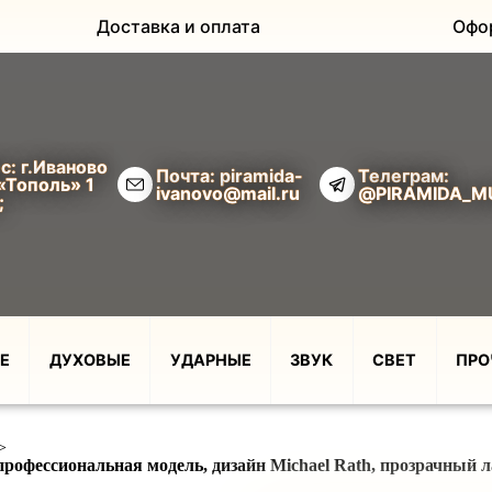
Доставка и оплата
Офо
с: г.Иваново
Почта: piramida-
Телеграм:
«Тополь» 1
ivanovo@mail.ru
@PIRAMIDA_M
;
Е
ДУХОВЫЕ
УДАРНЫЕ
ЗВУК
СВЕТ
ПРО
>
фессиональная модель, дизайн Michael Rath, прозрачный лак