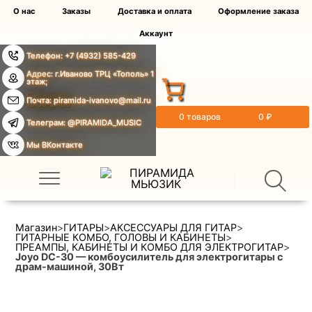
О нас
Заказы
Доставка и оплата
Оформление заказа
Аккаунт
Телефон: +7 (4932) 585-429
Адрес: г.Иваново ТРЦ «Тополь» 1
этаж;
Ежедневно
Почта: piramida-ivanovo@mail.ru
10:00-21:00
0 товаров
0 ₽
Телеграм: @PIRAMIDA_MUSIC
Мы ВКонтакте
Магазин
>
ГИТАРЫ
>
АКСЕССУАРЫ ДЛЯ ГИТАР
>
ГИТАРНЫЕ КОМБО, ГОЛОВЫ И КАБИНЕТЫ
>
ПРЕАМПЫ, КАБИНЕТЫ И КОМБО ДЛЯ ЭЛЕКТРОГИТАР
>
Joyo DC-30 — комбоусилитель для электрогитары c
драм-машиной, 30Вт