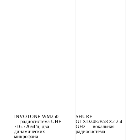
INVOTONE WM250
SHURE
— радиосистема UHF
GLXD24E/B58 Z2 2.4
716‑726мГц, два
GHz — вокальная
динамических
радиосистема
микрофона