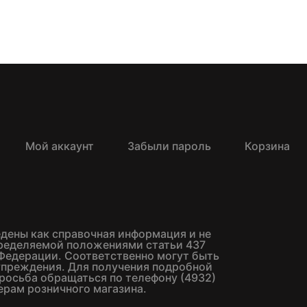
Мой аккаунт
Забыли пароль
Корзина
едены как справочная информация и не
пределяемой положениями статьи 437
Федерации. Соответственно могут быть
упреждения. Для получения подробной
росьба обращаться по телефону (4932)
ерам розничного магазина.