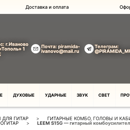
Доставка и оплата
Офо
с: г.Иваново
Почта: piramida-
Телеграм:
«Тополь» 1
ivanovo@mail.ru
@PIRAMIDA_M
;
Е
ДУХОВЫЕ
УДАРНЫЕ
ЗВУК
СВЕТ
ПРО
 ДЛЯ ГИТАР
>
ГИТАРНЫЕ КОМБО, ГОЛОВЫ И КА
РОГИТАР
>
LEEM S15G — гитарный комбоусилитель,