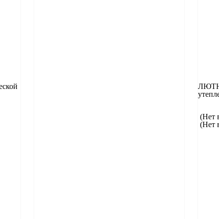
еской
ЛЮТНЕ
утепл
(Нет 
(Нет 