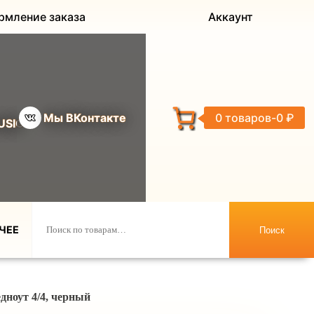
рмление заказа
Аккаунт
Мы ВКонтакте
0 товаров
0 ₽
USIC
ЧЕЕ
Поиск
дноут 4/4, черный