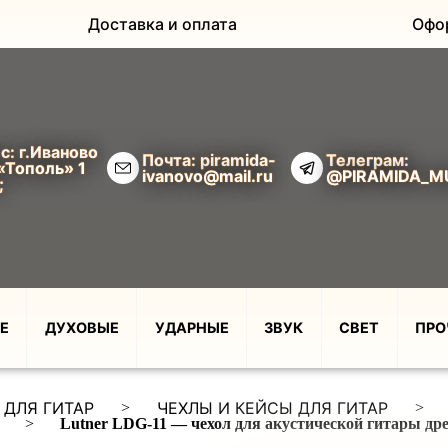
Доставка и оплата
Офо
с: г.Иваново
Почта: piramida-
Телеграм:
«Тополь» 1
ivanovo@mail.ru
@PIRAMIDA_M
;
Е
ДУХОВЫЕ
УДАРНЫЕ
ЗВУК
СВЕТ
ПРО
 ДЛЯ ГИТАР
ЧЕХЛЫ И КЕЙСЫ ДЛЯ ГИТАР
>
>
>
Lutner LDG-11 — чехол для акустической гитары дре