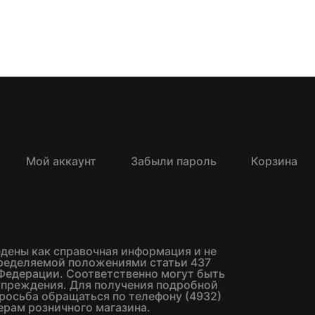
Мой аккаунт
Забыли пароль
Корзина
едены как справочная информация и не
пределяемой положениями статьи 437
Федерации. Соответственно могут быть
упреждения. Для получения подробной
росьба обращаться по телефону (4932)
ерам розничного магазина.