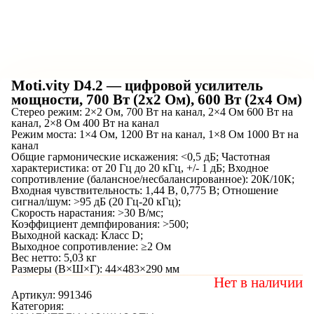
Moti.vity D4.2 — цифровой усилитель
мощности, 700 Вт (2х2 Ом), 600 Вт (2х4 Ом)
Стерео режим: 2×2 Ом, 700 Вт на канал, 2×4 Ом 600 Вт на
канал, 2×8 Ом 400 Вт на канал
Режим моста: 1×4 Ом, 1200 Вт на канал, 1×8 Ом 1000 Вт на
канал
Общие гармонические искажения: <0,5 дБ; Частотная
характеристика: от 20 Гц до 20 кГц, +/- 1 дБ; Входное
сопротивление (балансное/несбалансированное): 20К/10К;
Входная чувствительность: 1,44 В, 0,775 В; Отношение
сигнал/шум: >95 дБ (20 Гц-20 кГц);
Скорость нарастания: >30 В/мс;
Коэффициент демпфирования: >500;
Выходной каскад: Класс D;
Выходное сопротивление: ≥2 Ом
Вес нетто: 5,03 кг
Размеры (В×Ш×Г): 44×483×290 мм
Нет в наличии
Артикул:
991346
Категория: