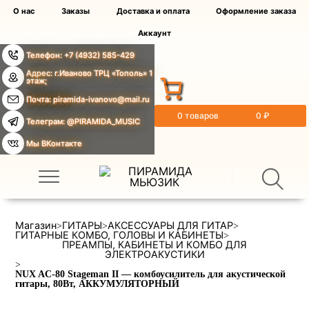
О нас
Заказы
Доставка и оплата
Оформление заказа
Аккаунт
Телефон: +7 (4932) 585-429
Адрес: г.Иваново ТРЦ «Тополь» 1
этаж;
Ежедневно
Почта: piramida-ivanovo@mail.ru
10:00-21:00
0 товаров
0 ₽
Телеграм: @PIRAMIDA_MUSIC
Мы ВКонтакте
Магазин
ГИТАРЫ
АКСЕССУАРЫ ДЛЯ ГИТАР
>
>
>
ГИТАРНЫЕ КОМБО, ГОЛОВЫ И КАБИНЕТЫ
>
ПРЕАМПЫ, КАБИНЕТЫ И КОМБО ДЛЯ
ЭЛЕКТРОАКУСТИКИ
>
NUX AC-80 Stageman II — комбоусилитель для акустической
гитары, 80Вт, АККУМУЛЯТОРНЫЙ