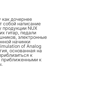
у как дочернее
т собой написание
ку продукции NUX
х гитар, педали
ушников, электронные
онной начинки
mulation of Analog
гия, основанная на
приблизиться к
е приближенными к
ы.