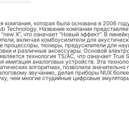
ая компания, которая была основана в 2006 год
ub Technology. Название компании представляе
 “new X”, что означает “Новый эффект”. В линей
тели, включая комбоусилители для акустически
ые процессоры, тюнеры, предусилители для на
овки и различные аксессуары. Основой электр
вляется технология TS/AC, что означает True Si
ная имитация аналоговых устройств. Эта техноло
тических алгоритмах, позволила значительно 
алоговому звучанию, делая приборы NUX боле
уку, чем многие студийные цифровые эмулятор