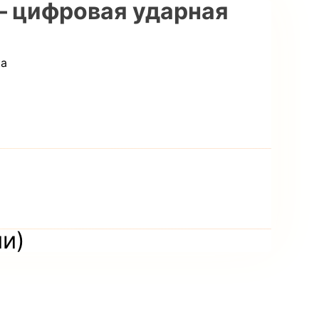
— цифровая ударная
ка
и
ии)