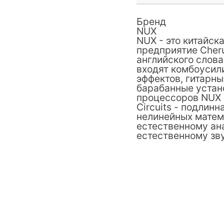
Бренд
NUX
NUX - это китайск
предприятие Cher
английского слова
входят комбоусили
эффектов, гитарн
барабанные устан
процессоров NUX я
Circuits - подлин
нелинейных матема
естественному ан
естественному зв