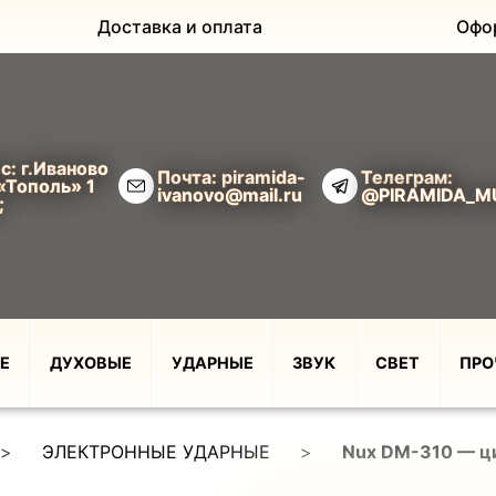
Доставка и оплата
Офо
с: г.Иваново
Почта: piramida-
Телеграм:
«Тополь» 1
ivanovo@mail.ru
@PIRAMIDA_M
;
Е
ДУХОВЫЕ
УДАРНЫЕ
ЗВУК
СВЕТ
ПРО
>
ЭЛЕКТРОННЫЕ УДАРНЫЕ
>
Nux DM-310 — ци