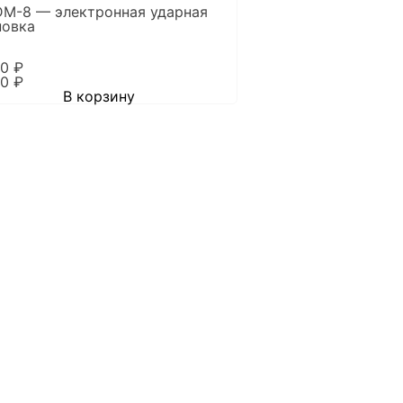
DM-8 — электронная ударная
новка
40
₽
40
₽
В корзину