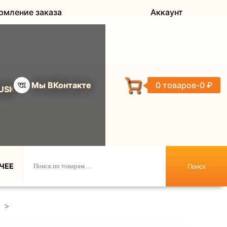
рмление заказа
Аккаунт
Мы ВКонтакте
0 товаров
0 ₽
USIC
ЧЕЕ
Поиск
>