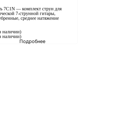
ъ 7C1N — комплект струн для
ической 7-струнной гитары,
ебренные, среднее натяжение
в наличии)
в наличии)
Подробнее