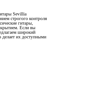
итары Sevillia
нием строгого контроля
ссические гитары,
окрытием. Если вы
предлагаем широкий
о делает их доступными