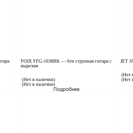
тара
FOIX FFG-1038BK — 6ти струнная гитара с
JET J
вырезом
(Нет 
(Нет в наличии)
(Нет 
(Нет в наличии)
Подробнее