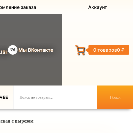
рмление заказа
Аккаунт
Мы ВКонтакте
0 товаров
0 ₽
USIC
ЧЕЕ
Поиск
еская с вырезом