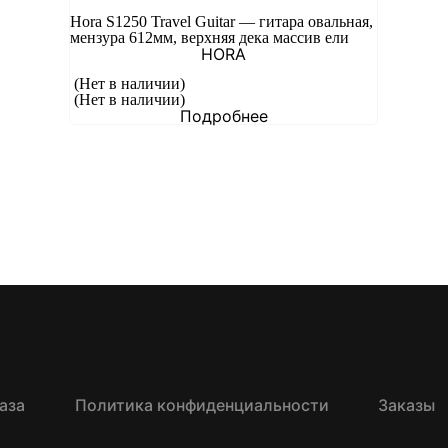
Hora S1250 Travel Guitar — гитара овальная,
мензура 612мм, верхняя дека массив ели
HORA
(Нет в наличии)
(Нет в наличии)
Подробнее
аза
Политика конфиденциальности
Заказы