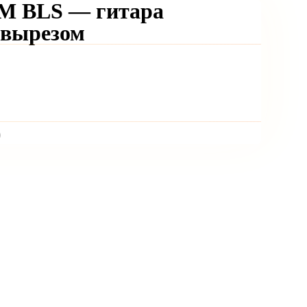
9M BLS — гитара
 вырезом
)