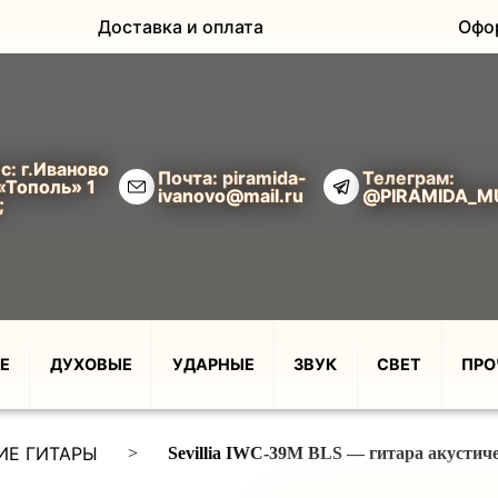
Доставка и оплата
Офо
с: г.Иваново
Почта: piramida-
Телеграм:
«Тополь» 1
ivanovo@mail.ru
@PIRAMIDA_M
;
Е
ДУХОВЫЕ
УДАРНЫЕ
ЗВУК
СВЕТ
ПРО
ИЕ ГИТАРЫ
>
Sevillia IWC-39M BLS — гитара акустич