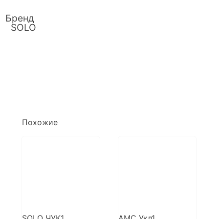
Бренд
SOLO
Похожие
SOLO ЧУК1
AMC Укл1