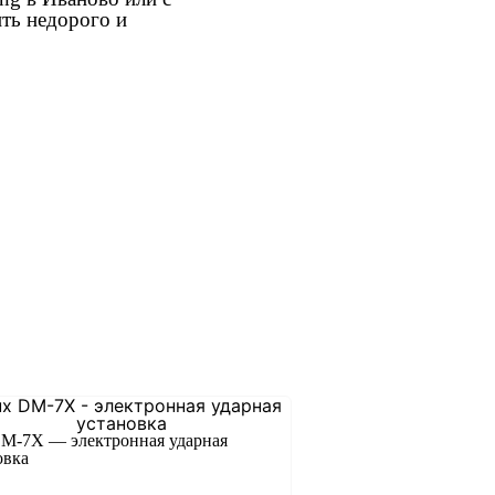
ить недорого и
M-7X — электронная ударная
овка