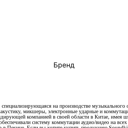
Бренд
, специализирующаяся на производстве музыкального 
 акустику, микшеры, электронные ударные и коммутац
идирующей компанией в своей области в Китае, имея ш
обеспечивали систему коммутации аудио/видео на все
 в Пекине. Если вы хотите купить продукцию Soundki