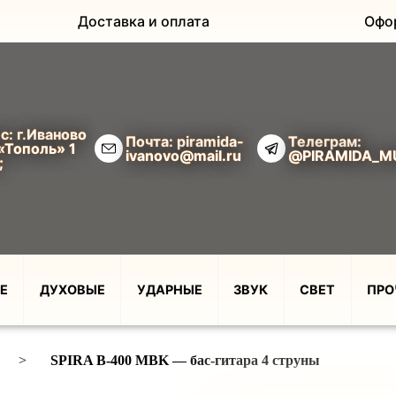
Доставка и оплата
Офо
с: г.Иваново
Почта: piramida-
Телеграм:
«Тополь» 1
ivanovo@mail.ru
@PIRAMIDA_M
;
Е
ДУХОВЫЕ
УДАРНЫЕ
ЗВУК
СВЕТ
ПРО
>
SPIRA B-400 MBK — бас-гитара 4 струны