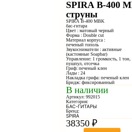
SPIRA B-400 M
струны
SPIRA B-400 MBK
бас-гитара
Цвет : матовый черный
Форма : Double cut
Материал корпуса :
печеный тополь
Звукосниматели : активные
(кастомные Soapbar)
Управление: 1 громкость, 1 тон,
пушпул, отсечка
Гриф: печеный клен
Лады : 24
Накладка грифа: печеный клен
Бридж: фиксированный
В наличии
Артикул:
992015
Категория:
БАС-ГИТАРЫ
Бренд:
SPIRA
38350
₽