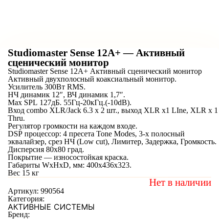
Studiomaster Sense 12A+ — Активный
сценический монитор
Studiomaster Sense 12A+ Активный сценический монитор
Активный двухполосный коаксиальный монитор.
Усилитель 300Вт RMS.
НЧ динамик 12″, ВЧ динамик 1,7″.
Max SPL 127дБ. 55Гц-20кГц.(-10dB).
Вход combo XLR/Jack 6.3 х 2 шт., выход XLR х1 LIne, XLR х 1
Thru.
Регулятор громкости на каждом входе.
DSP процессор: 4 пресета Tone Modes, 3-х полосный
эквалайзер, срез НЧ (Low cut), Лимитер, Задержка, Громкость.
Дисперсия 80х80 град.
Покрытие — износостойкая краска.
Габариты WхHхD, мм: 400х436х323.
Вес 15 кг
Нет в наличии
Артикул:
990564
Категория:
АКТИВНЫЕ СИСТЕМЫ
Бренд: