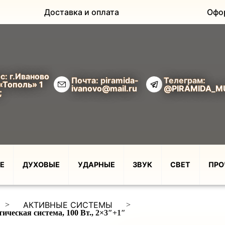
Доставка и оплата
Офо
с: г.Иваново
Почта: piramida-
Телеграм:
«Тополь» 1
ivanovo@mail.ru
@PIRAMIDA_M
;
Е
ДУХОВЫЕ
УДАРНЫЕ
ЗВУК
СВЕТ
ПРО
АКТИВНЫЕ СИСТЕМЫ
>
>
ская система, 100 Вт., 2×3″+1″