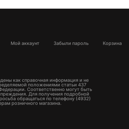
Мой аккаунт
Забыли пароль
Корзина
едены как справочная информация и не
пределяемой положениями статьи 437
Федерации. Соответственно могут быть
упреждения. Для получения подробной
росьба обращаться по телефону (4932)
ерам розничного магазина.