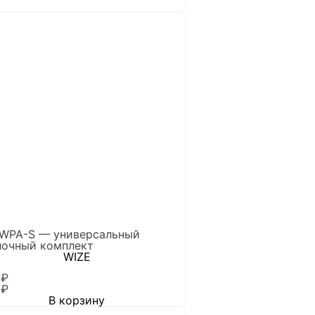
 WPA-S — универсальный
лочный комплект
WIZE
0
₽
0
₽
В корзину