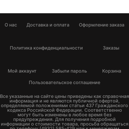
О нас
Доставка и оплата
Оформление заказа
Политика конфиденциальности
Заказы
Мой аккаунт
Забыли пароль
Корзина
Пользовательское соглашение
Все указанные на сайте цены приведены как справочная
информация и не являются публичной офертой,
определяемой положениями статьи 437 Гражданского
кодекса Российской Федерации. Соответственно
могут быть изменены в любое время без
предупреждения. Для получения подробной
информации о стоимости товара, просьба обращаться
по телефону (4932) 585-429 или к менеджерам