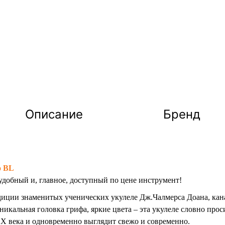
Описание
Бренд
o BL
добный и, главное, доступный по цене инструмент!
диции знаменитых ученических укулеле Дж.Чалмерса Доана, кана
икальная головка грифа, яркие цвета – эта укулеле словно прос
X века и одновременно выглядит свежо и современно.