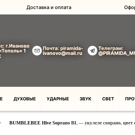
Доставка и оплата
Офо
с: г.Иваново
Почта: piramida-
Телеграм:
«Тополь» 1
ivanovo@mail.ru
@PIRAMIDA_M
;
Е
ДУХОВЫЕ
УДАРНЫЕ
ЗВУК
СВЕТ
ПРО
>
BUMBLEBEE Hive Soprano BL — укулеле сопрано, цвет 