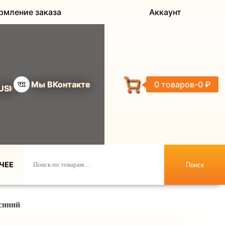
рмление заказа
Аккаунт
Мы ВКонтакте
0 товаров
0 ₽
USIC
ЧЕЕ
Поиск
синий