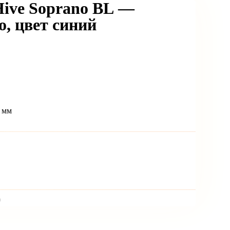
ve Soprano BL —
о, цвет синий
 мм
)