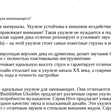
 для начинающего?
материалы. Укулеле устойчива к внешним воздействия
привлекает внимание! Такая укулеле не нуждается в под
клая задняя дека отлично резонирует и усиливает звук
a) – на этой укулеле стоят самые известные струны в м
ирующая верхняя дека из древесины делает звучание 
 с полностью пластиковыми инструментами
чивает идеальную высоту струн и гарантирует отличн
зайн отсылает нас к укулеле начала XX века, а совре
ть хода и точность настройки
то идеальные укулеле для начинающих. Они отличаются
 Bumblebee Ukuleles предлагает различные серии укуле
потребности музыкантов. Серия Hive предлагает уника
одное качество звука и изысканный дизайн. Эти укулел
нт с отличным звуком и стильным внешним видом. Сер