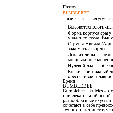
Почему
BUMBLEBEE
– идеальная первая укулеле
Высокотехнологичные 
Форма корпуса сразу 
упадёт со стула. Выпу
Струны Аквила (Aquil
зажимать аккорды!
Дека из липы — резон
мощным по сравнению
Нулевой лад — обеспе
Колки – винтажный ди
обеспечивает плавнос
Бренд
BUMBLEBEE
Bumblebee Ukuleles - э
привлекательной ценой.
разнообразные вкусы и 
сочетают в себе превосх
тех, кто ищет инструме