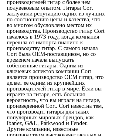
производителей гитар с более чем
полувековым опытом. Гитары Cort
заслужили репутацию одних из лучших
по соотношению цены и качества, что
во многом обусловлено местом их
производства. Производство гитар Cort
началось в 1973 году, когда компания
перешла от импорта пианино к
производству гитар. С самого начала
Cort была OEM-поставщиком, но со
временем начала выпускать
собственные гитары. Одним из
ключевых аспектов компании Cort
является производство OEM гитар, что
делает ее одним из крупнейших
производителей гитар в мире. Если вы
играете на гитаре, есть большая
вероятность, что вы играли на гитаре,
произведенной Cort. Cort известна тем,
что производит гитары для таких
популярных мировых брендов, как
Ibanez, G&L, Parkwood и Fender.
Другие компании, известные
производством высококачественных и