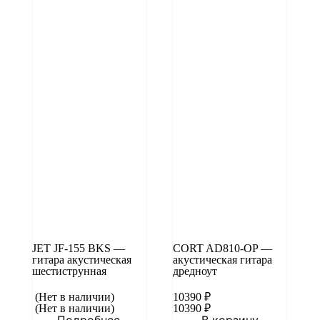
JET JF-155 BKS —
CORT AD810-OP —
гитара акустическая
акустическая гитара
шестиструнная
дредноут
(Нет в наличии)
10390
₽
(Нет в наличии)
10390
₽