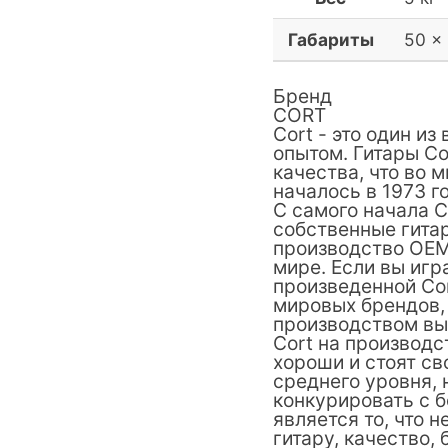
Габариты
50 × 
Бренд
CORT
Cort - это один и
опытом. Гитары C
качества, что во 
началось в 1973 г
С самого начала 
собственные гитар
производство OEM 
мире. Если вы игра
произведенной Cor
мировых брендов, 
производством вы
Cort на производс
хороши и стоят св
среднего уровня, 
конкурировать с б
является то, что 
гитару, качество,