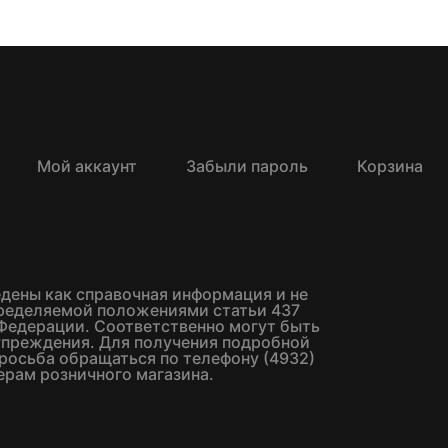
Мой аккаунт
Забыли пароль
Корзина
едены как справочная информация и не
пределяемой положениями статьи 437
Федерации. Соответственно могут быть
упреждения. Для получения подробной
росьба обращаться по телефону (4932)
ерам розничного магазина.