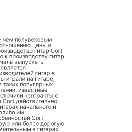
ее чем полувековым
оотношению цены и
роизводство гитар Cort
о к производству гитар.
ачала выпускать
 является
изводителей гитар в
ы играли на гитаре,
ля таких популярных
мпании, известные
ключили контракты с
ы Cort действительно
итарах начального и
олило им
обенностей Cort
евую или более дорогую
ечательным в гитарах