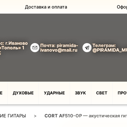
Доставка и оплата
Офо
с: г.Иваново
Почта: piramida-
Телеграм:
«Тополь» 1
ivanovo@mail.ru
@PIRAMIDA_M
;
Е
ДУХОВЫЕ
УДАРНЫЕ
ЗВУК
СВЕТ
ПРО
ИЕ ГИТАРЫ
>
CORT AF510-OP — акустическая гит