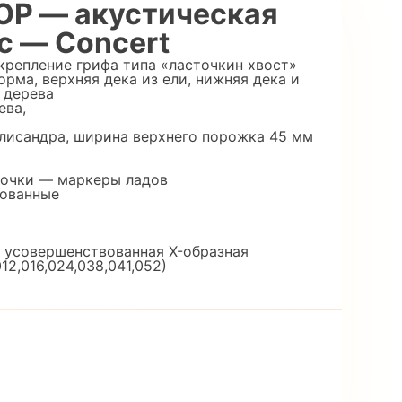
OP — акустическая
с — Concert
крепление грифа типа «ласточкин хвост»
орма, верхняя дека из ели, нижняя дека и
 дерева
ева,
алисандра, ширина верхнего порожка 45 мм
точки — маркеры ладов
рованные
: усовершенствованная X-образная
2,016,024,038,041,052)
и