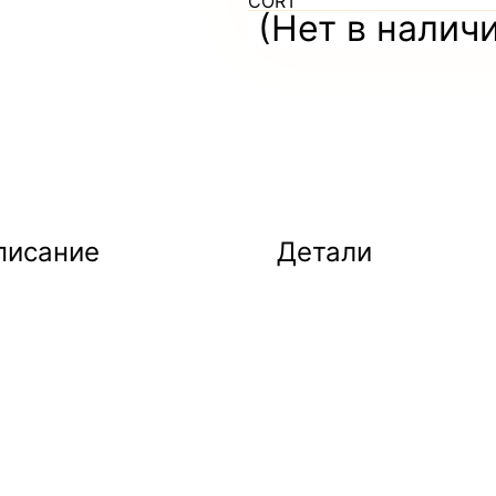
CORT
(Нет в налич
писание
Детали