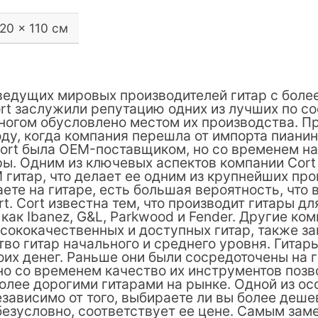
20 × 110 см
з ведущих мировых производителей гитар с бол
ort заслужили репутацию одних из лучших по с
многом обусловлено местом их производства. П
оду, когда компания перешла от импорта пианин
Cort была OEM-поставщиком, но со временем н
ы. Одним из ключевых аспектов компании Cort
гитар, что делает ее одним из крупнейших про
ете на гитаре, есть большая вероятность, что в
t. Cort известна тем, что производит гитары д
как Ibanez, G&L, Parkwood и Fender. Другие ко
сококачественных и доступных гитар, также за
тво гитар начального и среднего уровня. Гитар
оих денег. Раньше они были сосредоточены на г
но со временем качество их инструментов позв
олее дорогими гитарами на рынке. Одной из ос
независимо от того, выбираете ли вы более деш
 безусловно, соответствует ее цене. Самым зам