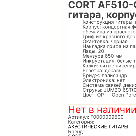
CORT AF510-
гитара, корпу
Конструкция гитары: 
Корпус: концертная ф
обечайка из красного
Гриф из красного дер
Окантовка: черная
Накладка грифа из п
Лады: 20
Мензура 650 мм
Инкрустация: белые 
Колки: литые никели
Розетка: декаль
Бридж: палисандр
Электроника: нет
Система связей деки
Струны: JUMBO 6ST(01
Цвет: OP — Open Pore
Нет в наличи
Артикул:
F0000009500
Категория:
АКУСТИЧЕСКИЕ ГИТАРЫ
Бренд: