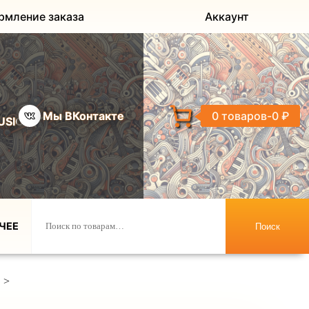
рмление заказа
Аккаунт
Мы ВКонтакте
0 товаров
0 ₽
USIC
ЧЕЕ
Поиск
>