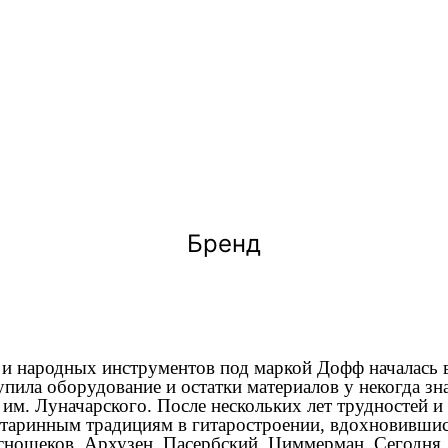
Бренд
 и народных инструментов под маркой Дофф началась в
упила оборудование и остатки материалов у некогда з
им. Луначарского. После нескольких лет трудностей и
старинным традициям в гитаростроении, вдохновившис
аснощеков, Архузен, Пасербский, Циммерман. Сегодня,