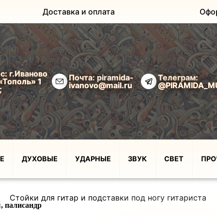
Доставка и оплата
Офо
с: г.Иваново
Почта: piramida-
Телеграм:
«Тополь» 1
ivanovo@mail.ru
@PIRAMIDA_M
;
Е
ДУХОВЫЕ
УДАРНЫЕ
ЗВУК
СВЕТ
ПРО
Стойки для гитар и подставки под ногу гитариста
, палисандр