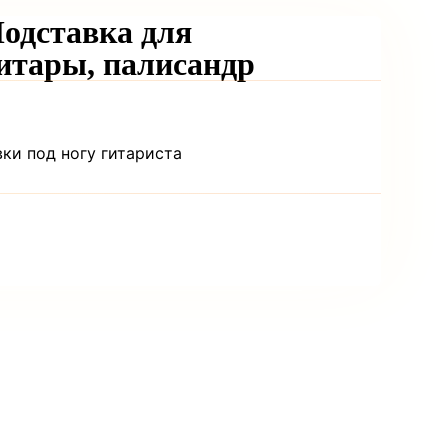
одставка для
итары, палисандр
вки под ногу гитариста